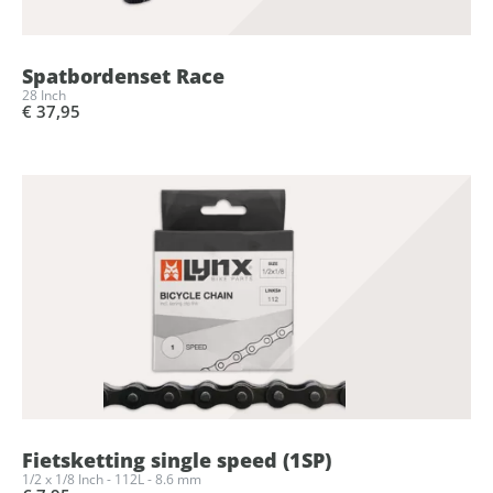
Spatbordenset Race
28 Inch
€ 37,95
Fietsketting single speed (1SP)
1/2 x 1/8 Inch - 112L - 8.6 mm