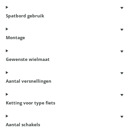
66
producten gevonden
Spatbord gebruik
Filter resultaten
Montage
Gewenste wielmaat
Aantal versnellingen
Ketting voor type fiets
Spatbordenset MTB & City
Aantal schakels
24 - 29 Inch
€ 18,95