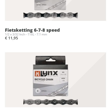
Fietsketting 6-7-8 speed
1/2 x 3/32 Inch - 116L - 7.1 mm
€ 11,95