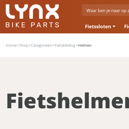
Fietssloten
Fi
Home
Shop
Categorieën
Fietskleding
Helmen
Fietshelme