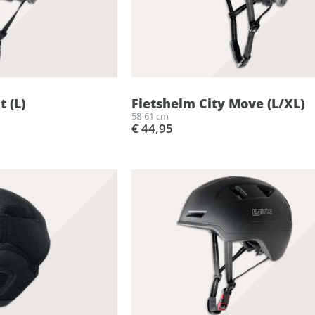
t (L)
Fietshelm City Move (L/XL)
58-61 cm
€ 44,95