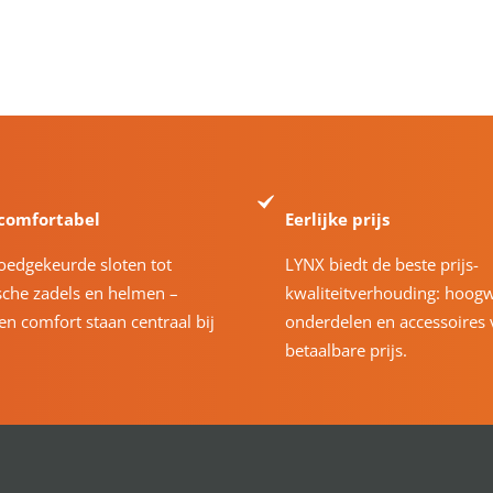
 comfortabel
Eerlijke prijs
oedgekeurde sloten tot
LYNX biedt de beste prijs-
che zadels en helmen –
kwaliteitverhouding: hoog
 en comfort staan centraal bij
onderdelen en accessoires 
betaalbare prijs.