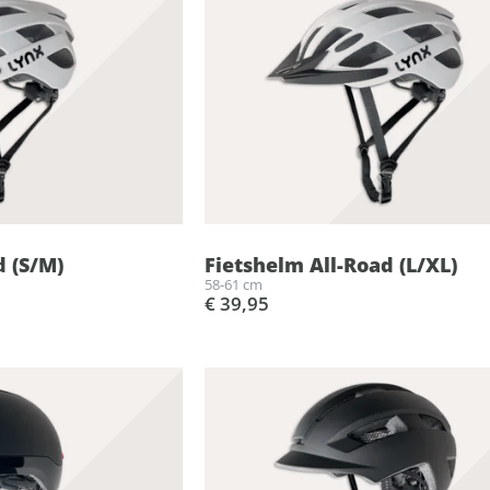
d (S/M)
Fietshelm All-Road (L/XL)
58-61 cm
€ 39,95