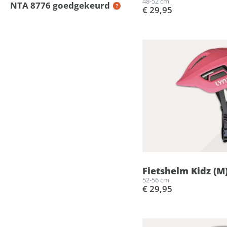
48-52 cm
NTA 8776 goedgekeurd
€ 29,95
Fietshelm Kidz (M
52-56 cm
€ 29,95