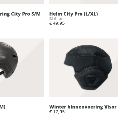
ing City Pro S/M
Helm City Pro (L/XL)
58-61 cm
€ 49,95
/M)
Winter binnenvoering Visor
€ 17,95