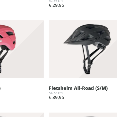
52-56 cm
€ 29,95
)
Fietshelm All-Road (S/M)
54-58 cm
€ 39,95