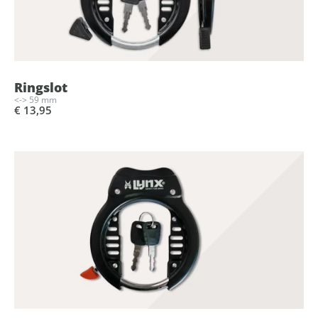
Ringslot
<-> 59 mm
€ 13,95