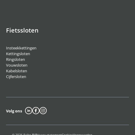
Fietssloten
Insteekkettingen
Kettingsloten
Ringsloten
Vouwsloten
Kabelsloten
Cijfersloten
Volg ons
© 2026 Falko BV
Privacy statement
Cookies
Voorwaarden