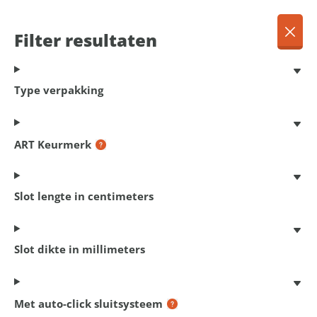
NL
Menu
Filter resultaten
Dansk
Français
Terug
Type verpakking
Deutsch
English
Framesloten
Nederlands
ART Keurmerk
Slot lengte in centimeters
14
producten gevonden
Slot dikte in millimeters
Filter resultaten
Met auto-click sluitsysteem