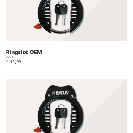
Ringslot OEM
<-> 66 mm
€ 11,95