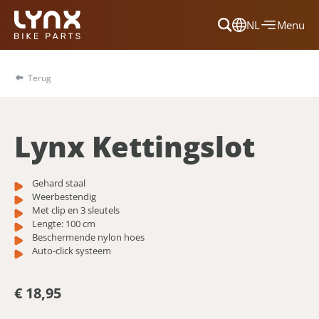
NL
Menu
Dansk
Français
Terug
Deutsch
English
Lynx Kettingslot
Nederlands
Gehard staal
Weerbestendig
Met clip en 3 sleutels
Lengte: 100 cm
Beschermende nylon hoes
Auto-click systeem
€ 18,95