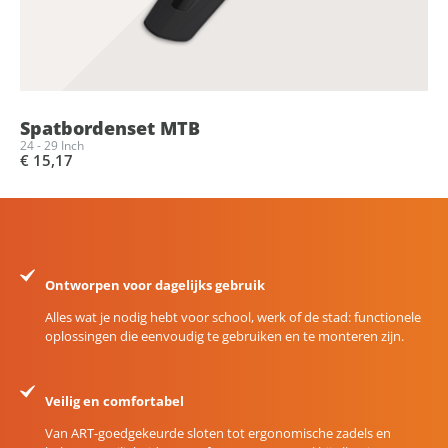
Spatbordenset MTB
24 - 29 Inch
€ 15,17
Ontworpen voor dagelijks gebruik
Alles wat je nodig hebt voor school, werk of de stad: functionele
oplossingen die eenvoudig te gebruiken en te monteren zijn.
Veilig en comfortabel
Van ART-goedgekeurde sloten tot ergonomische zadels en