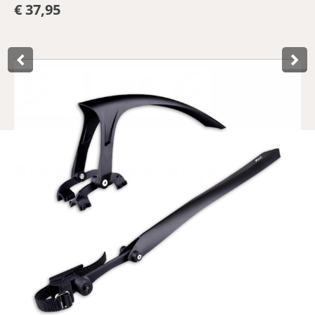
€ 37,95
Product­omschrijving
Deze lichtgewicht spatbordenset van Lynx is speciaal
ontworpen voor racefietsen met 28 inch wielen en een
maximale bandbreedte van 35 mm. De set biedt
doeltreffende bescherming tegen opspattend water en vuil
zonder afbreuk te doen aan de aerodynamica van de fiets.
Het voorspatbord wordt stevig bevestigd aan de voorvork,
terwijl het achterspatbord met een verstelbare band op de
zadelpen wordt gemonteerd. Dankzij de slanke