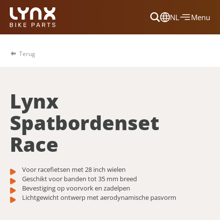
NL
Menu
Dansk
Français
Terug
Deutsch
English
Lynx
Nederlands
Spatbordenset
Race
Voor racefietsen met 28 inch wielen
Geschikt voor banden tot 35 mm breed
Bevestiging op voorvork en zadelpen
Lichtgewicht ontwerp met aerodynamische pasvorm