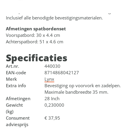
vormgeving en het minimale gewicht is deze set ideaal
voor sportieve ritten in wisselende weersomstandigheden.
Inclusief alle benodigde bevestigingsmaterialen.
Afmetingen spatbordenset
Voorspatbord: 30 x 4.4 cm
Achterspatbord: 51 x 4.6 cm
Specificaties
Art.nr.
440030
EAN-code
8714868042127
Merk
Lynx
Extra info
Bevestiging op voorvork en zadelpen.
Maximale bandbreedte 35 mm.
Afmetingen
28 Inch
Gewicht
0,230000
(kg)
Consument
€ 37,95
adviesprijs