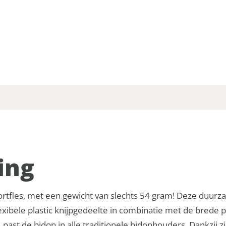
ing
sportfles, met een gewicht van slechts 54 gram! Deze duur
lexibele plastic knijpgedeelte in combinatie met de brede 
ast de bidon in alle traditionele bidonhouders. Dankzij z