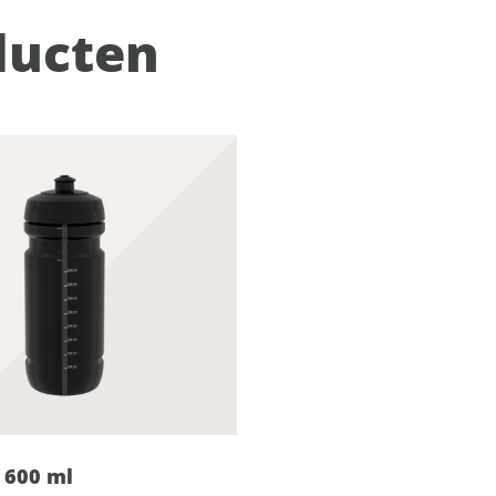
ducten
 600 ml