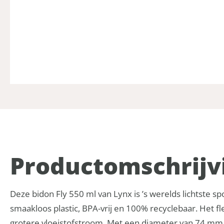
Product­omschrijv
Deze bidon Fly 550 ml van Lynx is ’s werelds lichtste 
smaakloos plastic, BPA-vrij en 100% recyclebaar. Het f
grotere vloeistofstroom. Met een diameter van 74 mm, p