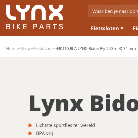
Fietssloten
Fi
Home
Shop
Producten
440110.BLA LYNX Bidon Fly 550 ml Ø 74 mm
Lynx Bido
Lichtste sportfles ter wereld
BPA-vrij