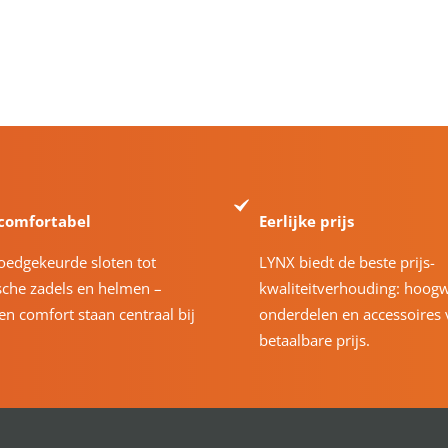
 comfortabel
Eerlijke prijs
oedgekeurde sloten tot
LYNX biedt de beste prijs-
che zadels en helmen –
kwaliteitverhouding: hoog
 en comfort staan centraal bij
onderdelen en accessoires 
betaalbare prijs.