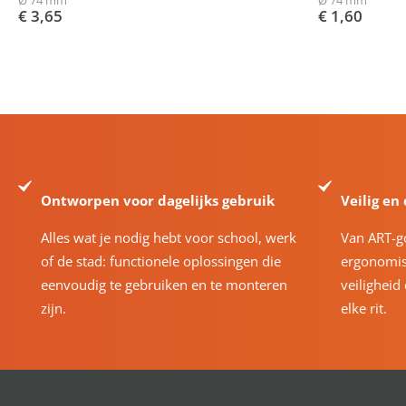
Ø 74 mm
Ø 74 mm
€ 3,65
€ 1,60
Ontworpen voor dagelijks gebruik
Veilig en
Alles wat je nodig hebt voor school, werk
Van ART-g
of de stad: functionele oplossingen die
ergonomis
eenvoudig te gebruiken en te monteren
veiligheid
zijn.
elke rit.