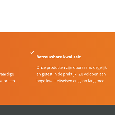
Betrouwbare kwaliteit
Onze producten zijn duurzaam, degelijk
waardige
en getest in de praktijk. Ze voldoen aan
voor een
hoge kwaliteitseisen en gaan lang mee.