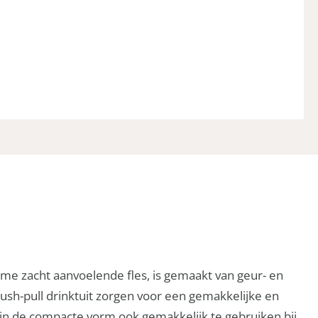
zame zacht aanvoelende fles, is gemaakt van geur- en
push-pull drinktuit zorgen voor een gemakkelijke en
ijn de compacte vorm ook gemakkelijk te gebruiken bij