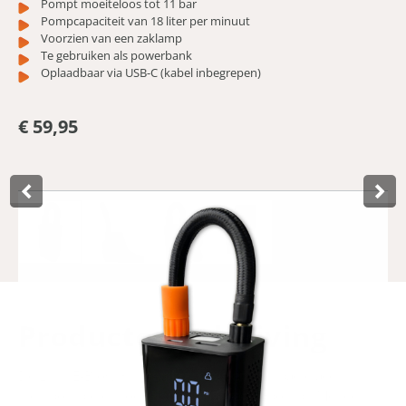
Pompt moeiteloos tot 11 bar
Pompcapaciteit van 18 liter per minuut
Voorzien van een zaklamp
Te gebruiken als powerbank
Oplaadbaar via USB-C (kabel inbegrepen)
€ 59,95
Product­omschrijving
De Lynx E-Blow 3 is een krachtige en compacte accu
luchtpomp die moeiteloos tot 11 bar oppompt. Met een