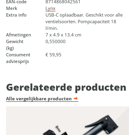
EAN-code
8714868042561
Merk
Lynx
Extra info
USB-C oplaadbaar. Geschikt voor alle
ventielsoorten. Pompcapaciteit 18
l/min.
Afmetingen
7 x 4.9 x 13.4 cm
Gewicht
0,550000
(kg)
Consument
€ 59,95
adviesprijs
Gerelateerde producten
Alle vergelijkbare producten