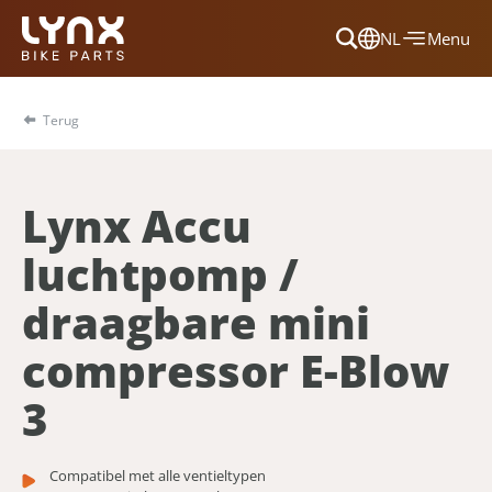
NL
Menu
Dansk
Français
Terug
Deutsch
English
Lynx Accu
Nederlands
luchtpomp /
draagbare mini
compressor E-Blow
3
Compatibel met alle ventieltypen