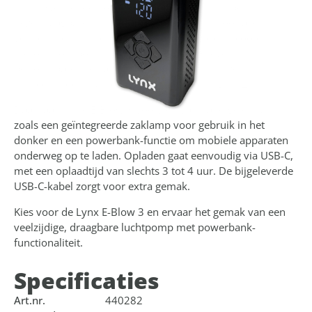
indrukwekkende pompcapaciteit van 18 liter per minuut is
deze draagbare mini compressor geschikt voor alle
ventieltypen. Of het nu gaat om fietsbanden, scooters,
motoren of sportuitrusting, de E-Blow 3 levert
betrouwbare prestaties. In totaal is er de keuze uit 4
drukeenheden, namelijk: psi, bar, kPa en kg/cm2.
Daarnaast is de E-Blow 3 voorzien van handige extra's,
zoals een geïntegreerde zaklamp voor gebruik in het
donker en een powerbank-functie om mobiele apparaten
onderweg op te laden. Opladen gaat eenvoudig via USB-C,
met een oplaadtijd van slechts 3 tot 4 uur. De bijgeleverde
USB-C-kabel zorgt voor extra gemak.
Kies voor de Lynx E-Blow 3 en ervaar het gemak van een
veelzijdige, draagbare luchtpomp met powerbank-
functionaliteit.
Specificaties
Art.nr.
440282