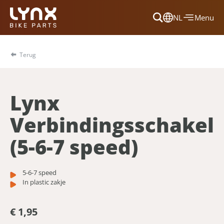
NL
Menu
Dansk
Français
Terug
Deutsch
English
Lynx
Nederlands
Verbindingsschakel
(5-6-7 speed)
5-6-7 speed
In plastic zakje
€ 1,95