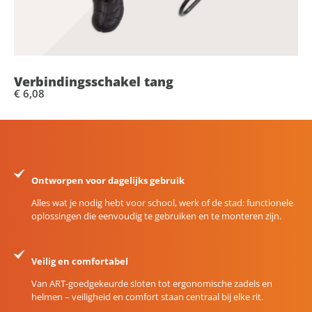
Verbindingsschakel tang
€ 6,08
Ontworpen voor dagelijks gebruik
Alles wat je nodig hebt voor school, werk of de stad: functionele
oplossingen die eenvoudig te gebruiken en te monteren zijn.
Veilig en comfortabel
Van ART-goedgekeurde sloten tot ergonomische zadels en
helmen – veiligheid en comfort staan centraal bij elke rit.