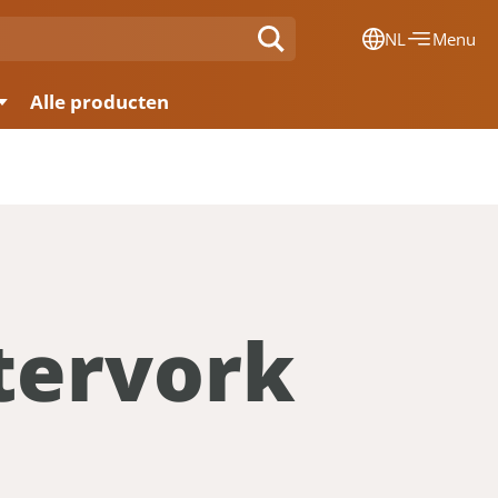
NL
Menu
Dansk
Alle producten
Français
Deutsch
English
Nederlands
tervork