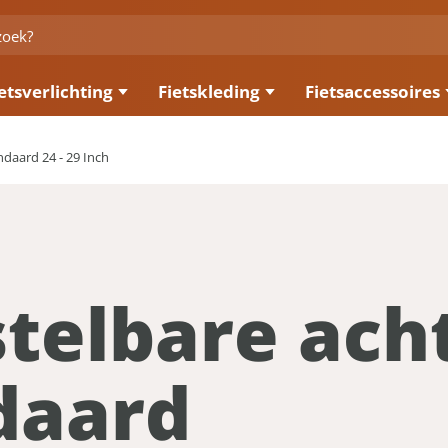
etsverlichting
Fietskleding
Fietsaccessoires
daard 24 - 29 Inch
stelbare ach
daard