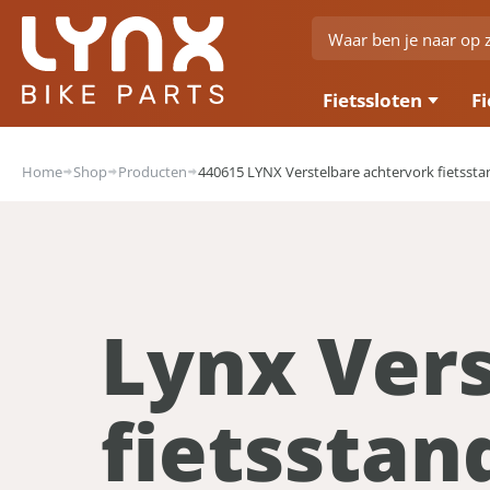
Fietssloten
Fi
Home
Shop
Producten
440615 LYNX Verstelbare achtervork fietsstan
Lynx Ver
fietsstan