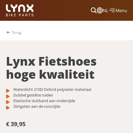
NL
Menu
Dansk
Français
Terug
Deutsch
English
Lynx Fietshoes
Nederlands
hoge kwaliteit
Waterdicht 210D Oxford polyester materiaal
Dubbel gestikte naden
Elastische sluitband aan onderzijde
Slotgaten aan de voorzijde
€ 39,95