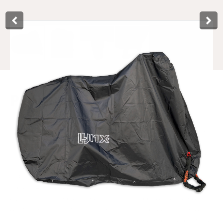
Product­omschrijving
Deze premium fietshoes van Lynx is speciaal ontwikkeld
voor het beschermen van fietsen, e-bikes of pedelec. Deze
zachte vier seizoenen hoes biedt volledige bescherming
tegen Uv-straling, neerslag, wind, corrosie, krassen, stof &
vuil. De hoes is waterbestendig, dankzij het waterdichte
210D Oxford polyester materiaal en dubbel gestikte
naden. Aan de onderzijde van de fietshoes zit een
elastische sluitband en gespsluiting, waardoor deze goed
op zijn plek blijft zitten. De tweewieler kan eenvoudig op
slot gezet worden nadat de hoes is aangebracht, dankzij de