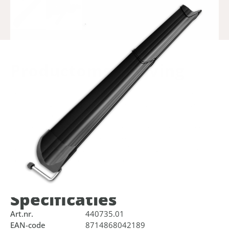
Product­omschrijving
Vereenvoudig het laden en lossen van fietsen met deze
praktische Lynx oprijgoot voor de Wings fietsendrager.
Eenvoudig te bevestigen aan de Lynx Wings fietsendrager,
zodat de fiets soepel en moeiteloos op de drager gereden
kan worden. Zorgt voor een ergonomische en efficiënte
laadervaring zonder zwaar tillen. De oprijgoot is 100 cm
lang en opvouwbaar, waardoor deze weinig ruimte
inneemt in de kofferbak.
Specificaties
Art.nr.
440735.01
EAN-code
8714868042189