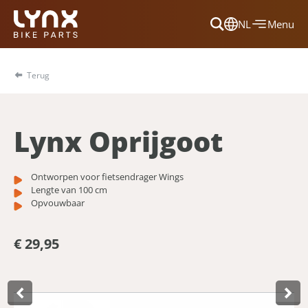
NL
Menu
Dansk
Français
Terug
Deutsch
English
Lynx Oprijgoot
Nederlands
Ontworpen voor fietsendrager Wings
Lengte van 100 cm
Opvouwbaar
€ 29,95