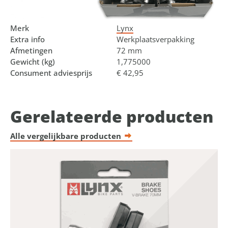
Art.nr.
440815.BOX
EAN-code
8714868036430
Merk
Lynx
Extra info
Werkplaatsverpakking
Afmetingen
72 mm
Gewicht (kg)
1,775000
Consument adviesprijs
€ 42,95
Gerelateerde producten
Alle vergelijkbare producten