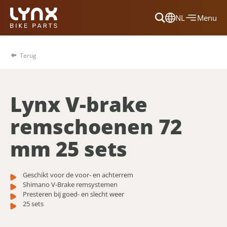
NL
Menu
Dansk
Français
Terug
Deutsch
English
Lynx V-brake
Nederlands
remschoenen 72
mm 25 sets
Geschikt voor de voor- en achterrem
Shimano V-Brake remsystemen
Presteren bij goed- en slecht weer
25 sets