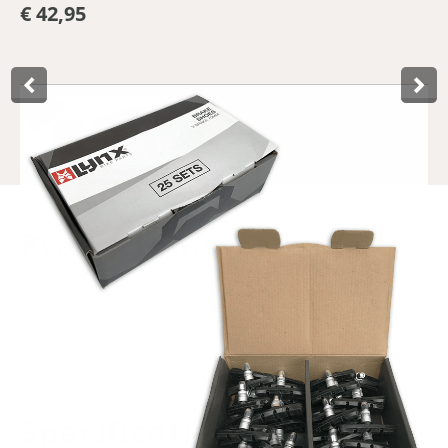
€ 42,95
Product­omschrijving
De universele V-Brake 72 mm remschoenen van Lynx
zitten handig verpakt in een werkplaatsdoos met 25 sets.
De remblokken zijn onder andere geschikt voor de
Shimano V-Brake remsystemen, zowel voor- als achterrem.
Presteren goed bij zowel goed als slecht weer.
Specificaties