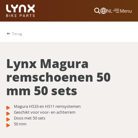
NL
Menu
Dansk
Français
Terug
Deutsch
English
Lynx Magura
Nederlands
remschoenen 50
mm 50 sets
Magura HS33 en HS11 remsystemen
Geschikt voor voor- en achterrem
Doos met 50 sets
50 mm