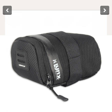
Product­omschrijving
Deze ruime stevige zadeltas van Lynx is gemakkelijk te
monteren aan alle types fietszadels. De moderne zadeltas
is voorzien van een harde onder-, voor- en achterkant en is
gemaakt van 600D polyester en rip-stop. De PU coating
toplaag maakt de tas spatwaterdicht. Verder kunt u
makkelijk een fietslampje bevestigen aan de functionele
lightclip. De binnenkant is netjes afgewerkt met een
blauwe voering, lusje voor de sleutels en opbergvak.