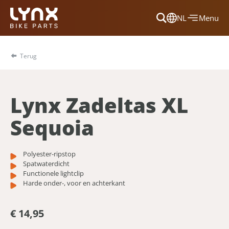
NL
Menu
Dansk
Français
Terug
Deutsch
English
Lynx Zadeltas XL
Nederlands
Sequoia
Polyester-ripstop
Spatwaterdicht
Functionele lightclip
Harde onder-, voor en achterkant
€ 14,95